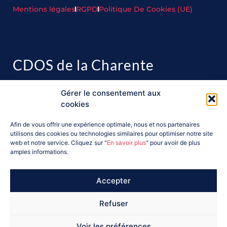
Mentions légales
RGPD
Politique De Cookies (UE)
CDOS de la Charente
Maison Départementale des Sports
Gérer le consentement aux
241 rue des Mesniers
cookies
Domaine de la Combe
16710 Saint-Yrieix-sur-Charente
Afin de vous offrir une expérience optimale, nous et nos partenaires
utilisons des cookies ou technologies similaires pour optimiser notre site
Tél : 05 45 25 30 48
web et notre service. Cliquez sur "
En savoir plus
" pour avoir de plus
Mail :
charente@franceolympique.com
amples informations.
Accepter
Ils nous soutiennent :
Refuser
Voir les préférences