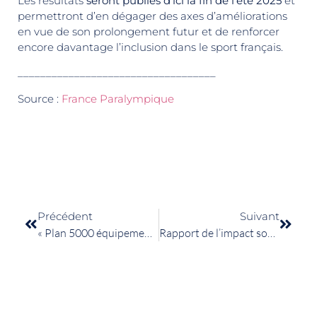
Les résultats
seront publiés d’ici la fin de l’été 2025
et
permettront d’en dégager des axes d’améliorations
en vue de son prolongement futur et de renforcer
encore davantage l’inclusion dans le sport français.
___________________________________
Source :
France Paralympique
Précédent
Suivant
« Plan 5000 équipements – Génération 2024 » de l’ANS
Rapport de l’impact social, sociétal et économique du sport