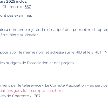
ars 2025 inclus.
e Charente » :
367
ront pas examinés.
ir sa demande rejetée. Le descriptif doit permettre d’appré
être jointe au dossier.
n pour avoir le même nom et adresse sur le RIB et le SIRET (I
 des budgets de l’association et des projets
nt par le téléservice « Le Compte Association » au service i
iations.gouv.fr/le-compte-asso.html
les de Charente » : 367