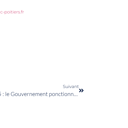
poitiers.fr
Suivant
Projet de loi de finances pour 2025 : le Gouvernement ponctionne à nouveau le sport