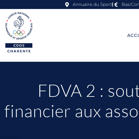
Annuaire du Sport
BasiCo
ACC
FDVA 2 : sou
financier aux asso