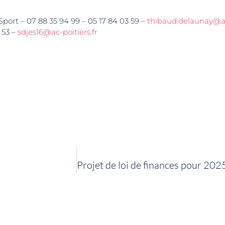
port – 07 88 35 94 99 – 05 17 84 03 59 –
thibaud.delaunay@ac-
 53 –
sdjes16@ac-poitiers.fr